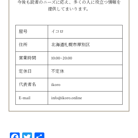
今後も読者のニーズに応え、多くの人に役立つ情報を
提供してまいります。
屋号
イコロ
住所
北海道札幌市厚別区
営業時間
10:00~20:00
定休日
不定休
代表者名
ikoro
E-mail
info@ikoro.online
Fa
T
共