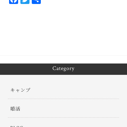
ce
wi
有
bo
tt
ok
er
Category
キャンプ
婚活