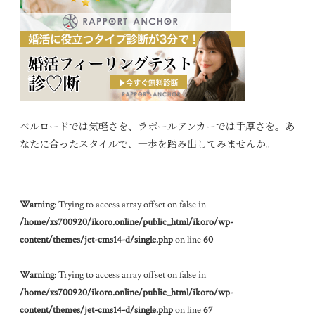
ベルロードでは気軽さを、ラポールアンカーでは手厚さを。あ
なたに合ったスタイルで、一歩を踏み出してみませんか。
Warning
: Trying to access array offset on false in
/home/xs700920/ikoro.online/public_html/ikoro/wp-
content/themes/jet-cms14-d/single.php
on line
60
Warning
: Trying to access array offset on false in
/home/xs700920/ikoro.online/public_html/ikoro/wp-
content/themes/jet-cms14-d/single.php
on line
67