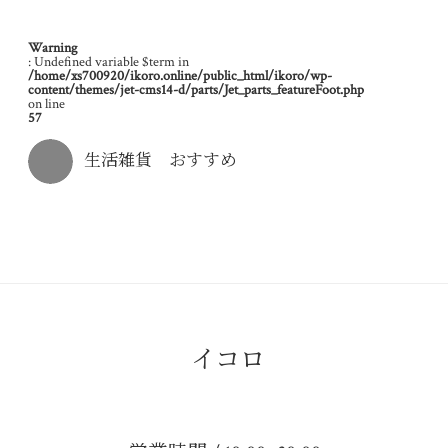
Warning
: Undefined variable $term in
/home/xs700920/ikoro.online/public_html/ikoro/wp-
content/themes/jet-cms14-d/parts/Jet_parts_featureFoot.php
on line
57
生活雑貨 おすすめ
イコロ