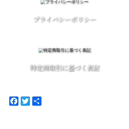
プライバシーポリシー
特定商取引に基づく表記
Fa
T
共
ce
wi
有
bo
tt
ok
er