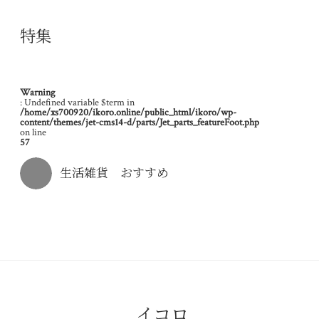
特集
Warning
: Undefined variable $term in
/home/xs700920/ikoro.online/public_html/ikoro/wp-
content/themes/jet-cms14-d/parts/Jet_parts_featureFoot.php
on line
57
生活雑貨 おすすめ
イコロ